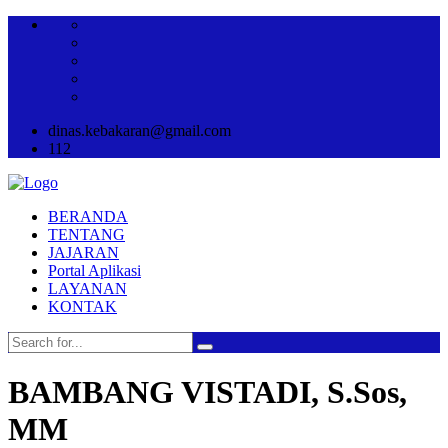
dinas.kebakaran@gmail.com
112
BERANDA
TENTANG
JAJARAN
Portal Aplikasi
LAYANAN
KONTAK
BAMBANG VISTADI, S.Sos,
MM