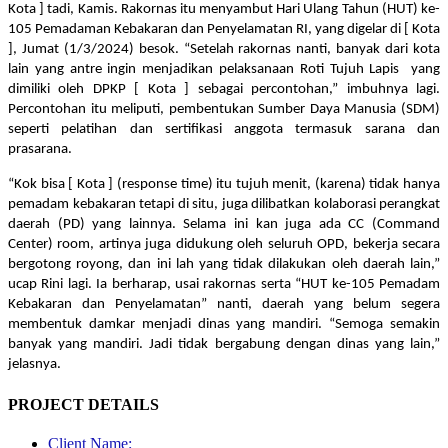
Kota ] tadi, Kamis. Rakornas itu menyambut Hari Ulang Tahun (HUT) ke-
105 Pemadaman Kebakaran dan Penyelamatan RI, yang digelar di [ Kota
], Jumat (1/3/2024) besok. “Setelah rakornas nanti, banyak dari kota
lain yang antre ingin menjadikan pelaksanaan Roti Tujuh Lapis yang
dimiliki oleh DPKP [ Kota ] sebagai percontohan,” imbuhnya lagi.
Percontohan itu meliputi, pembentukan Sumber Daya Manusia (SDM)
seperti pelatihan dan sertifikasi anggota termasuk sarana dan
prasarana.
“Kok bisa [ Kota ] (response time) itu tujuh menit, (karena) tidak hanya
pemadam kebakaran tetapi di situ, juga dilibatkan kolaborasi perangkat
daerah (PD) yang lainnya. Selama ini kan juga ada CC (Command
Center) room, artinya juga didukung oleh seluruh OPD, bekerja secara
bergotong royong, dan ini lah yang tidak dilakukan oleh daerah lain,”
ucap Rini lagi. Ia berharap, usai rakornas serta “HUT ke-105 Pemadam
Kebakaran dan Penyelamatan” nanti, daerah yang belum segera
membentuk damkar menjadi dinas yang mandiri. “Semoga semakin
banyak yang mandiri. Jadi tidak bergabung dengan dinas yang lain,”
jelasnya.
PROJECT DETAILS
Client Name: