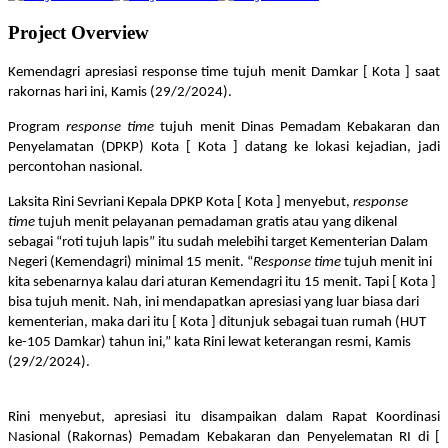
Project Overview
Kemendagri apresiasi response time tujuh menit Damkar [ Kota ] saat
rakornas hari ini, Kamis (29/2/2024).
Program
response time
tujuh menit Dinas Pemadam Kebakaran dan
Penyelamatan (DPKP) Kota [ Kota ] datang ke lokasi kejadian, jadi
percontohan nasional.
Laksita Rini Sevriani Kepala DPKP Kota [ Kota ] menyebut,
response
time
tujuh menit pelayanan pemadaman gratis atau yang dikenal
sebagai “roti tujuh lapis” itu sudah melebihi target Kementerian Dalam
Negeri (Kemendagri) minimal 15 menit. “
Response time
tujuh menit ini
kita sebenarnya kalau dari aturan Kemendagri itu 15 menit. Tapi [ Kota ]
bisa tujuh menit. Nah, ini mendapatkan apresiasi yang luar biasa dari
kementerian, maka dari itu [ Kota ] ditunjuk sebagai tuan rumah (HUT
ke-105 Damkar) tahun ini,” kata Rini lewat keterangan resmi, Kamis
(29/2/2024).
Rini menyebut, apresiasi itu disampaikan dalam Rapat Koordinasi
Nasional (Rakornas) Pemadam Kebakaran dan Penyelematan RI di [