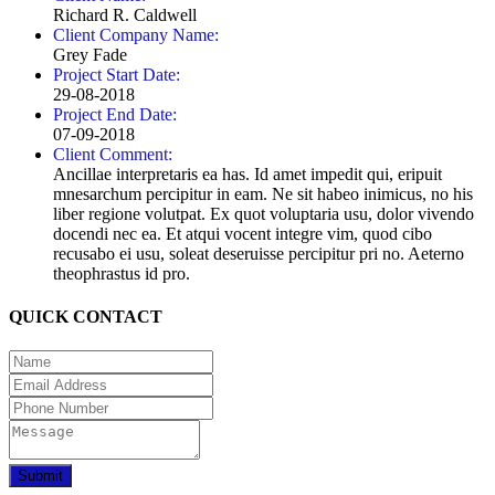
Richard R. Caldwell
Client Company Name:
Grey Fade
Project Start Date:
29-08-2018
Project End Date:
07-09-2018
Client Comment:
Ancillae interpretaris ea has. Id amet impedit qui, eripuit
mnesarchum percipitur in eam. Ne sit habeo inimicus, no his
liber regione volutpat. Ex quot voluptaria usu, dolor vivendo
docendi nec ea. Et atqui vocent integre vim, quod cibo
recusabo ei usu, soleat deseruisse percipitur pri no. Aeterno
theophrastus id pro.
QUICK CONTACT
Submit