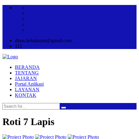
dinas.kebakaran@gmail.com
112
BERANDA
TENTANG
JAJARAN
Portal Aplikasi
LAYANAN
KONTAK
Roti 7 Lapis