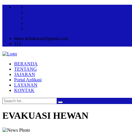
dinas.kebakaran@gmail.com
112
BERANDA
TENTANG
JAJARAN
Portal Aplikasi
LAYANAN
KONTAK
EVAKUASI HEWAN