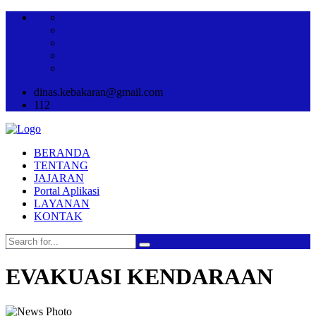
dinas.kebakaran@gmail.com
112
BERANDA
TENTANG
JAJARAN
Portal Aplikasi
LAYANAN
KONTAK
EVAKUASI KENDARAAN