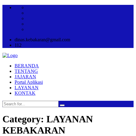
dinas.kebakaran@gmail.com
112
BERANDA
TENTANG
JAJARAN
Portal Aplikasi
LAYANAN
KONTAK
Category: LAYANAN
KEBAKARAN